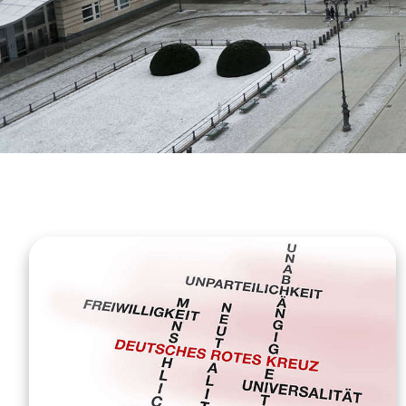
Seniorenzentrum Henry Dunant
gGmbH des Kreisverbandes
Rettungsdienst
Arnsberg in Warstein