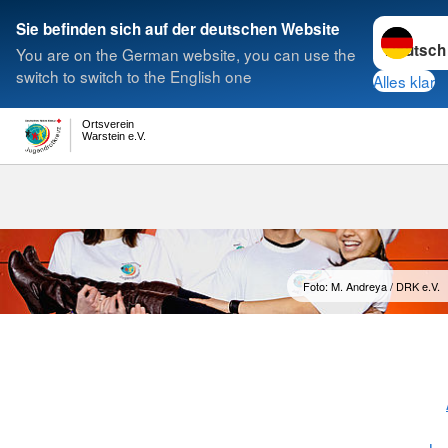
Sprache w
Sie befinden sich auf der deutschen Website
You are on the German website, you can use the
Suche
switch to switch to the English one
Alles klar
Ortsverein
Warstein e.V.
Kids-Gruppe
Foto: M. Andreya / DRK e.V.