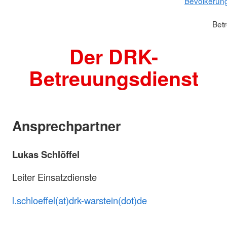
Bevölkerun
Bet
Der DRK-
Betreuungsdienst
Ansprechpartner
Lukas Schlöffel
Leiter Einsatzdienste
l.schloeffel(at)drk-warstein(dot)de