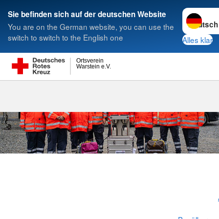
Sprache w
Sie befinden sich auf der deutschen Website
You are on the German website, you can use the
Suche
switch to switch to the English one
Alles klar
Ortsverein
Warstein e.V.
Betreuungsdi