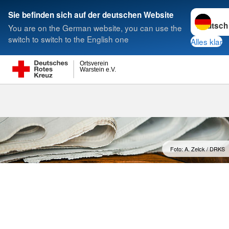
Sprache w
Sie befinden sich auf der deutschen Website
You are on the German website, you can use the
Suche
switch to switch to the English one
Alles klar
Ortsverein
Warstein e.V.
Meldungen
Foto: A. Zelck / DRKS