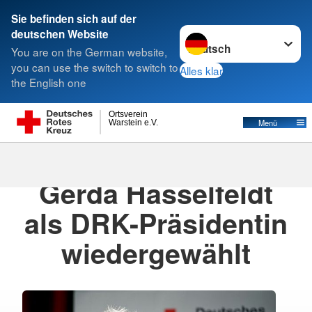
Sie befinden sich auf der
Sprache wechseln zu
deutschen Website
Suche
You are on the German website,
you can use the switch to switch to
Alles klar
the English one
Ortsverein
Menü
Warstein e.V.
20.11.2021
· Pressemitteilung DRK.de
Gerda Hasselfeldt
als DRK-Präsidentin
wiedergewählt