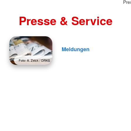
Pre
Presse & Service
Meldungen
Foto: A. Zelck / DRKS