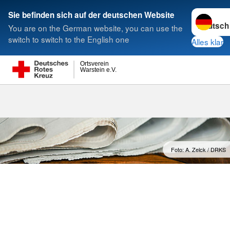
Sprache w
Sie befinden sich auf der deutschen Website
You are on the German website, you can use the
Suche
switch to switch to the English one
Alles klar
Ortsverein
Warstein e.V.
Foto: A. Zelck / DRKS