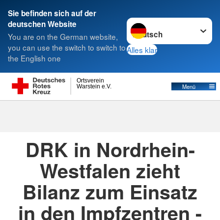
Sie befinden sich auf der
Sprache wechseln zu
deutschen Website
Suche
You are on the German website,
you can use the switch to switch to
Alles klar
the English one
Ortsverein
Menü
Warstein e.V.
16.09.2021
· Pressemitteilung DRK-
Westfalen.de
DRK in Nordrhein-
Westfalen zieht
Bilanz zum Einsatz
in den Impfzentren -