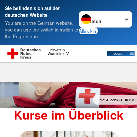
Sie befinden sich auf der
Sprache wechseln zu
deutschen Website
Suche
You are on the German website,
you can use the switch to switch to
Alles klar
the English one
Ortsverein
Menü
Warstein e.V.
Foto: A. Zelck / DRK e.V.
Kurse im Überblick