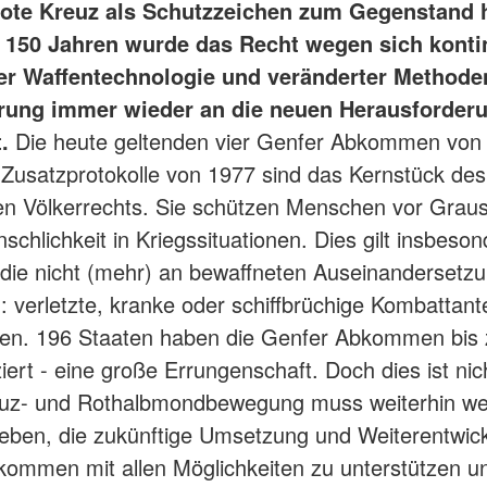
ote Kreuz als Schutzzeichen zum Gegenstand h
 150 Jahren wurde das Recht wegen sich kontin
r Waffentechnologie und veränderter Methode
rung immer wieder an die neuen Herausforder
.
Die heute geltenden vier Genfer Abkommen von
 Zusatzprotokolle von 1977 sind das Kernstück des
en Völkerrechts. Sie schützen Menschen vor Grau
chlichkeit in Kriegssituationen. Dies gilt insbeson
die nicht (mehr) an bewaffneten Auseinandersetz
: verletzte, kranke oder schiffbrüchige Kombattan
onen. 196 Staaten haben die Genfer Abkommen bis
ziert - eine große Errungenschaft. Doch dies ist ni
euz- und Rothalbmondbewegung muss weiterhin wel
eben, die zukünftige Umsetzung und Weiterentwic
ommen mit allen Möglichkeiten zu unterstützen u