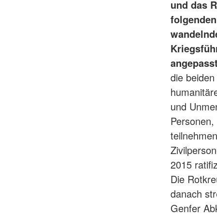
und das R
folgenden
wandelnde
Kriegsfüh
angepasst
die beiden
humanitär
und Unmens
Personen, 
teilnehmen
Zivilpers
2015 ratifi
Die Rotkr
danach str
Genfer Abk