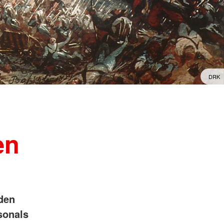
kreuz
DRK
en
 den
sonals