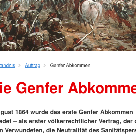
Jugendrot
Spenden
tändnis
Auftrag
Genfer Abkommen
ie Genfer Abkomm
ugust 1864 wurde das erste Genfer Abkommen
det – als erster völkerrechtlicher Vertrag, der
n Verwundeten, die Neutralität des Sanitätsper