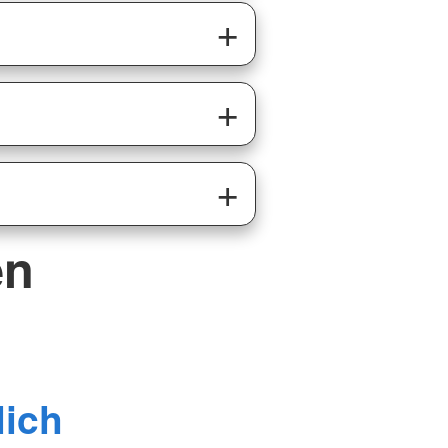
en
lich