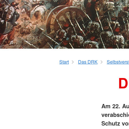
Seniorenzentrum Henry Dunant
gGmbH des Kreisverbandes
Rettungs-Dienst
Arnsberg in Warstein
Start
Das DRK
Selbstvers
D
Am 22. A
verabschie
Schutz vo