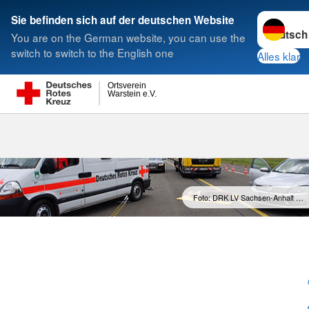
Sprache w
Sie befinden sich auf der deutschen Website
You are on the German website, you can use the
Suche
switch to switch to the English one
Alles klar
Ortsverein
Warstein e.V.
Foto: DRK LV Sachsen-Anhalt …