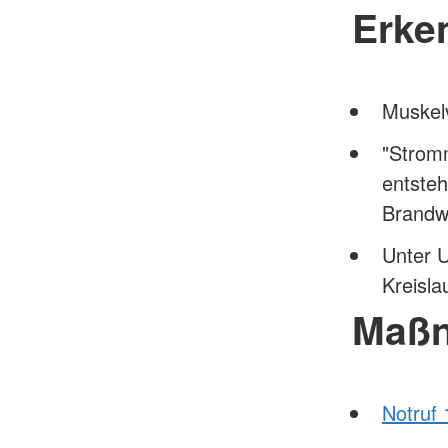
Erke
Muskel
"Stromm
entste
Brand
Unter 
Kreislau
Maß
Notruf 