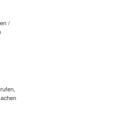
en /
n
rufen,
machen