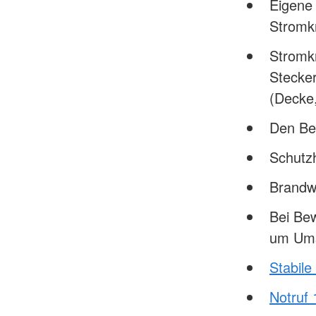
Eigene 
Stromk
Stromkr
Stecker
(Decke,
Den Bet
Schutz
Brandw
Bei Bew
um Ums
Stabile
Notruf 