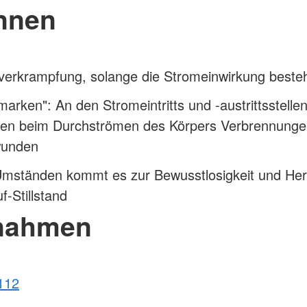
nnen
verkrampfung, solange die Stromeinwirkung beste
arken": An den Stromeintritts und -austrittsstelle
hen beim Durchströmen des Körpers Verbrennunge
wunden
Umständen kommt es zur Bewusstlosigkeit und Her
f-Stillstand
nahmen
112