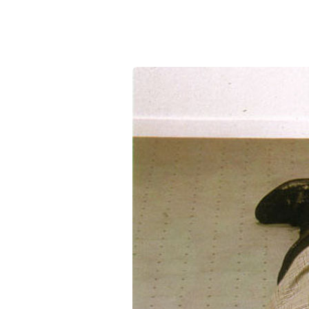
Seniorenzentrum Henry Dunant
gGmbH des Kreisverbandes
Rettungs-Dienst
Arnsberg in Warstein