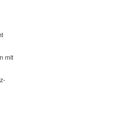
ht
n
n mit
z-