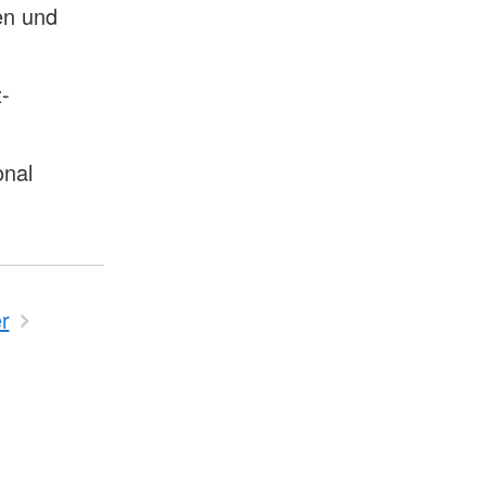
en und
-
onal
r