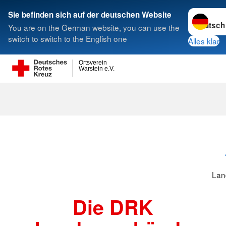
Sprache w
Sie befinden sich auf der deutschen Website
You are on the German website, you can use the
Suche
switch to switch to the English one
Alles klar
Ortsverein
Warstein e.V.
Landesverbä
Lan
Die DRK