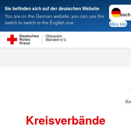
Sprache w
Sie befinden sich auf der deutschen Website
You are on the German website, you can use the
Suche
switch to switch to the English one
Alles klar
Ortsverein
Warstein e.V.
Kreisverbänd
Kr
Kreisverbände