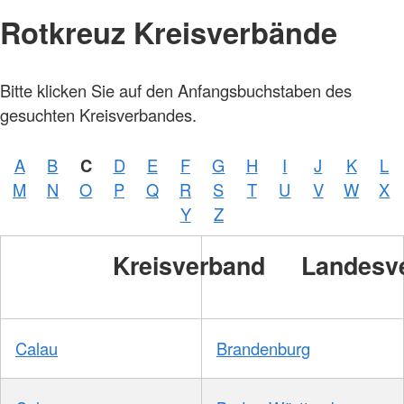
Rotkreuz Kreisverbände
Bitte klicken Sie auf den Anfangsbuchstaben des
gesuchten Kreisverbandes.
A
B
C
D
E
F
G
H
I
J
K
L
Foto:
M
N
O
P
Q
R
S
T
U
V
W
X
A.
Zelck
Y
Z
/
DRKS
Kreisverband
Landesv
Calau
Brandenburg