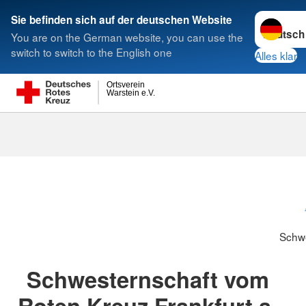
Sprache w
Sie befinden sich auf der deutschen Website
You are on the German website, you can use the
Suche
switch to switch to the English one
Alles klar
Ortsverein
Warstein e.V.
Schwesternsc
Schw
Schwesternschaft vom
Roten Kreuz Frankfurt a.