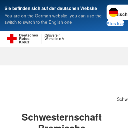
Sprache w
Sie befinden sich auf der deutschen Website
You are on the German website, you can use the
Suche
switch to switch to the English one
Alles klar
Ortsverein
Warstein e.V.
Schwesternsc
Schw
Schwesternschaft
Bremische