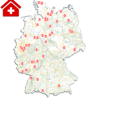
Seniorenzentrum Henry Dunant
gGmbH des Kreisverbandes
Rettungsdienst
Arnsberg in Warstein