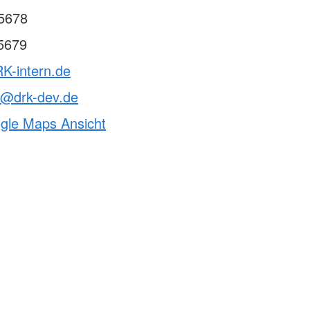
kreuz
5678
5679
K-intern.de
t@drk-dev.de
ogle Maps Ansicht