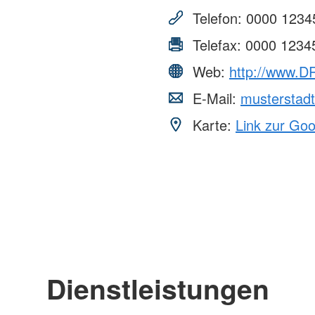
Jugendrot
Telefon:
0000 1234
Spenden
Telefax:
0000 1234
Web:
http://www.DR
E-Mail:
musterstad
Karte:
Link zur Go
Dienstleistungen