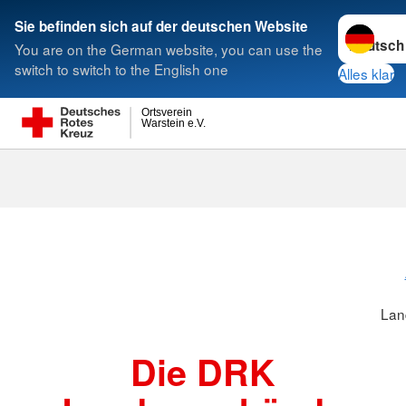
Sprache w
Sie befinden sich auf der deutschen Website
You are on the German website, you can use the
Suche
switch to switch to the English one
Alles klar
Ortsverein
Warstein e.V.
Landesverbä
Lan
Die DRK