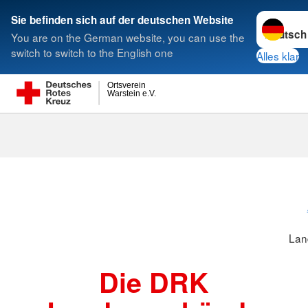
Sprache w
Sie befinden sich auf der deutschen Website
You are on the German website, you can use the
Suche
switch to switch to the English one
Alles klar
Ortsverein
Warstein e.V.
Landesverbä
Lan
Die DRK