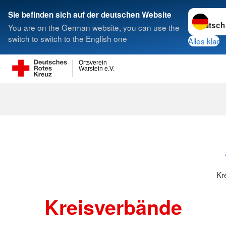
Sprache w
Sie befinden sich auf der deutschen Website
You are on the German website, you can use the
Suche
switch to switch to the English one
Alles klar
Ortsverein
Warstein e.V.
Kreisverbänd
Kr
Kreisverbände