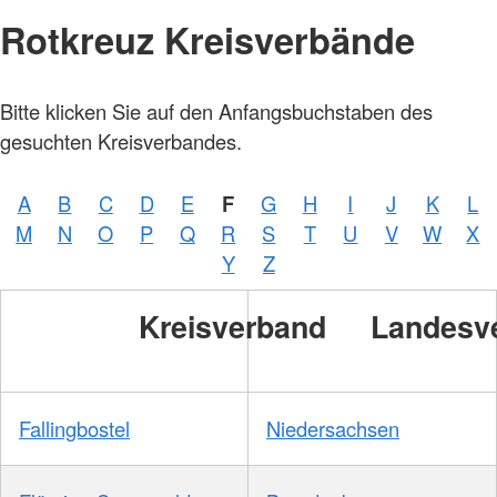
Rotkreuz Kreisverbände
Bitte klicken Sie auf den Anfangsbuchstaben des
gesuchten Kreisverbandes.
A
B
C
D
E
F
G
H
I
J
K
L
Foto:
M
N
O
P
Q
R
S
T
U
V
W
X
A.
Zelck
Y
Z
/
DRKS
Kreisverband
Landesv
Fallingbostel
Niedersachsen