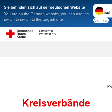
Sprache w
Sie befinden sich auf der deutschen Website
You are on the German website, you can use the
Suche
switch to switch to the English one
Alles klar
Ortsverein
Warstein e.V.
Kreisverbänd
Kr
Kreisverbände