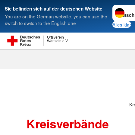
Sprache w
Sie befinden sich auf der deutschen Website
You are on the German website, you can use the
Suche
switch to switch to the English one
Alles klar
Ortsverein
Warstein e.V.
Kreisverbänd
Kr
Kreisverbände