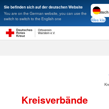
Sprache w
Sie befinden sich auf der deutschen Website
You are on the German website, you can use the
Suche
switch to switch to the English one
Alles klar
Ortsverein
Warstein e.V.
Kreisverbänd
Kr
Kreisverbände