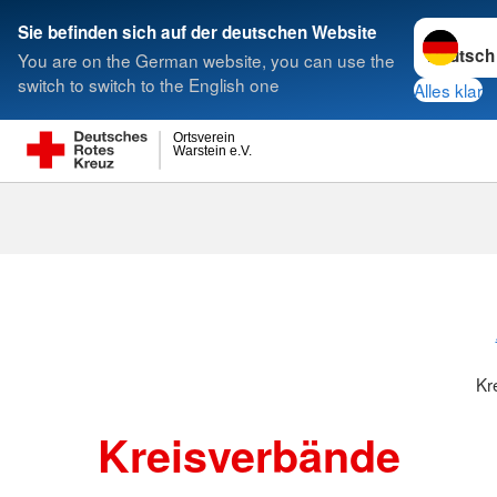
Sprache w
Sie befinden sich auf der deutschen Website
You are on the German website, you can use the
Suche
switch to switch to the English one
Alles klar
Ortsverein
Warstein e.V.
Kreisverbänd
Kr
Kreisverbände