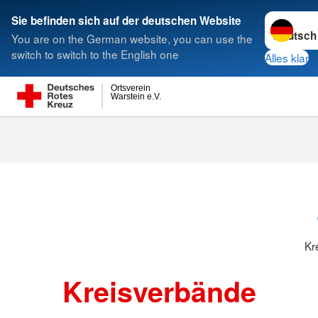
Sprache w
Sie befinden sich auf der deutschen Website
You are on the German website, you can use the
Suche
switch to switch to the English one
Alles klar
Ortsverein
Warstein e.V.
Kreisverbänd
Kr
Kreisverbände