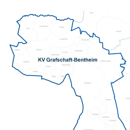
Seniorenzentrum Henry Dunant
gGmbH des Kreisverbandes
Rettungsdienst
Arnsberg in Warstein