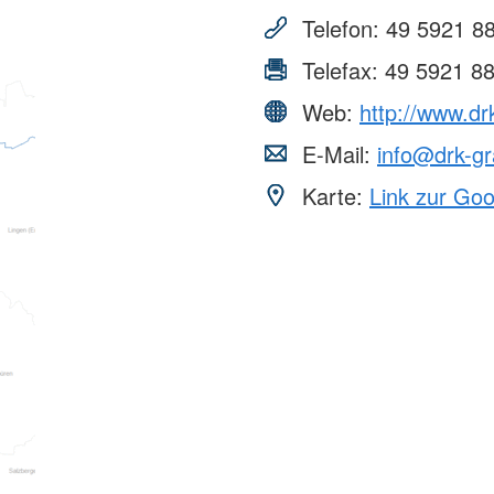
Jugendrot
Telefon:
49 5921 8
Spenden
Telefax:
49 5921 8
Web:
http://www.dr
E-Mail:
info@drk-gr
Karte:
Link zur Go