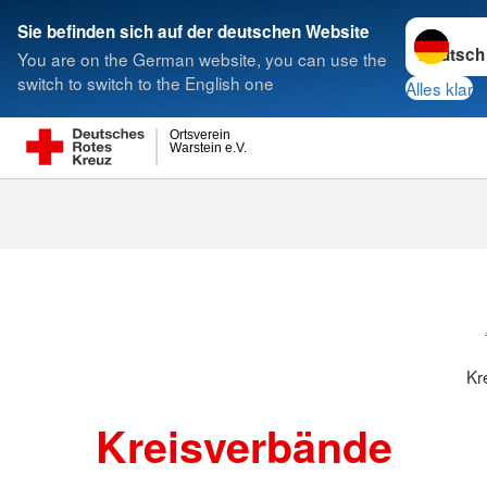
Sprache w
Sie befinden sich auf der deutschen Website
You are on the German website, you can use the
Suche
switch to switch to the English one
Alles klar
Ortsverein
Warstein e.V.
Kreisverbänd
Kr
Kreisverbände